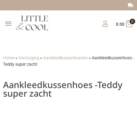
Gratis verzending vanaf €1
0
0.00
Home
»
Verzorging
»
Aankleedkussenhoezen
»
Aankleedkussenhoes -
Teddy super zacht
Aankleedkussenhoes -Teddy
super zacht