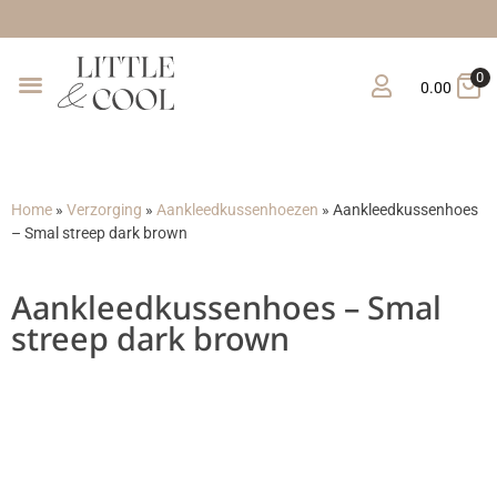
Grat
0
0.00
Home
»
Verzorging
»
Aankleedkussenhoezen
»
Aankleedkussenhoes
– Smal streep dark brown
Aankleedkussenhoes – Smal
streep dark brown