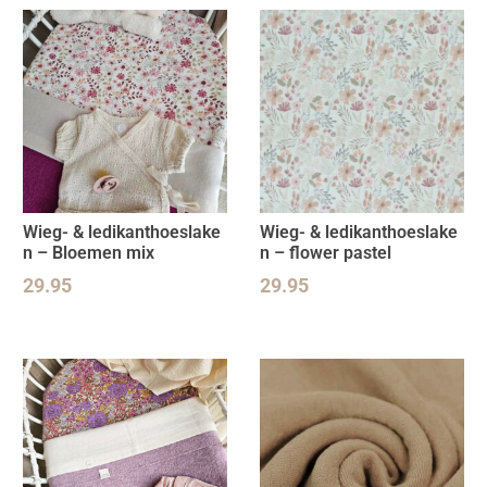
Wieg- & ledikanthoeslake
Wieg- & ledikanthoeslake
n – Bloemen mix
n – flower pastel
29.95
29.95