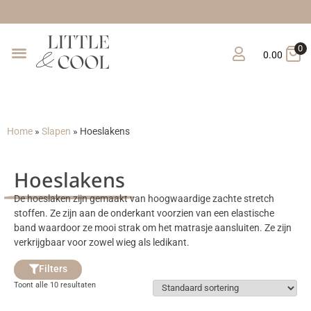
Gratis verzen
0
0.00
Home
»
Slapen
»
Hoeslakens
Hoeslakens
De hoeslaken zijn gemaakt van hoogwaardige zachte stretch
stoffen. Ze zijn aan de onderkant voorzien van een elastische
band waardoor ze mooi strak om het matrasje aansluiten. Ze zijn
verkrijgbaar voor zowel wieg als ledikant.
Filters
Toont alle 10 resultaten