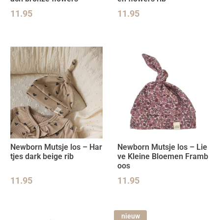
11.95
11.95
Newborn Mutsje los – Har
Newborn Mutsje los – Lie
tjes dark beige rib
ve Kleine Bloemen Framb
oos
11.95
11.95
nieuw