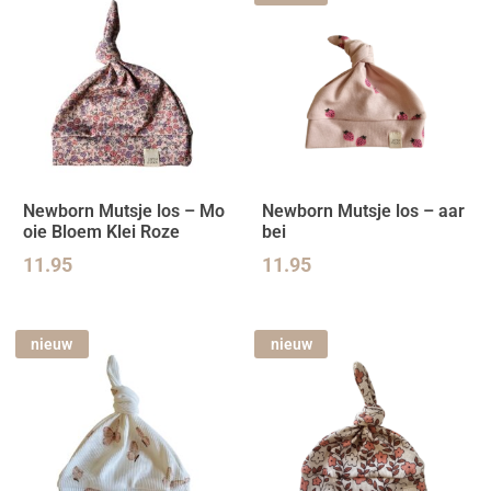
Newborn Mutsje los – Mo
Newborn Mutsje los – aar
oie Bloem Klei Roze
bei
11.95
11.95
nieuw
nieuw