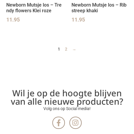
Newborn Mutsje los – Tre
Newborn Mutsje los – Rib
ndy flowers Klei roze
streep khaki
11.95
11.95
1
2
→
Wil je op de hoogte blijven
van alle nieuwe producten?
Volg ons op Social media!