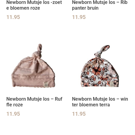
Newborn Mutsje los -zoet
Newborn Mutsje los – Rib
e bloemen roze
panter bruin
11.95
11.95
Newborn Mutsje los – Ruf
Newborn Mutsje los – win
fle roze
ter bloemen terra
11.95
11.95