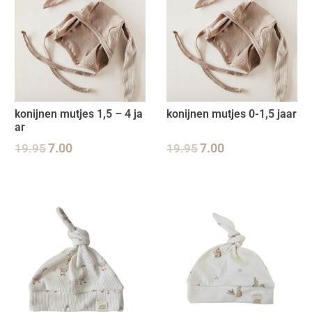
konijnen mutjes 1,5 – 4 ja
konijnen mutjes 0-1,5 jaar
ar
19.95
7.00
19.95
7.00