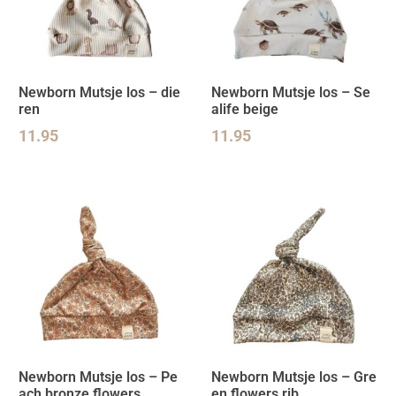
Newborn Mutsje los – die
Newborn Mutsje los – Se
ren
alife beige
11.95
11.95
Newborn Mutsje los – Pe
Newborn Mutsje los – Gre
ach bronze flowers
en flowers rib