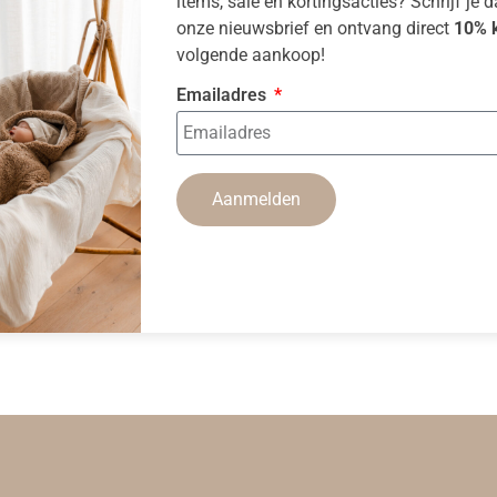
items, sale en kortingsacties? Schrijf je 
onze nieuwsbrief en ontvang direct
10% k
volgende aankoop!
Emailadres
Aanmelden