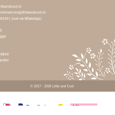
ttleandcool.nl
antenservice@littleandcool.nl
282931
(ook via WhatsApp)
55
ugge
49B54
arden
© 2017 - 2026 Little and Cool