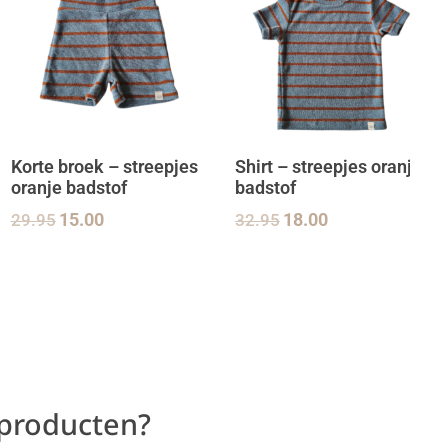
Korte broek – streepjes
Shirt – streepjes oranje
oranje badstof
badstof
29.95
15.00
32.95
18.00
 producten?