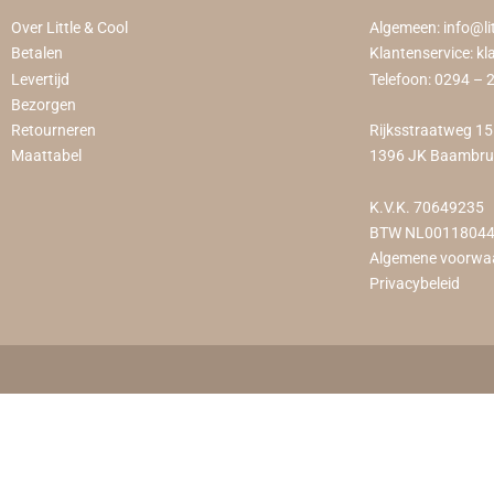
Over Little & Cool
Algemeen:
info@li
Betalen
Klantenservice:
kl
Levertijd
Telefoon:
0294 – 
Bezorgen
Retourneren
Rijksstraatweg 1
Maattabel
1396 JK Baambr
K.V.K. 70649235
BTW NL0011804
Algemene voorwa
Privacybeleid