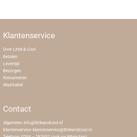
Klantenservice
Over Little & Cool
Betalen
Levertijd
Bezorgen
Retourneren
Maattabel
Contact
Algemeen:
info@littleandcool.nl
Klantenservice:
klantenservice@littleandcool.nl
Telefoon:
0294 – 282931
(ook via WhatsApp)