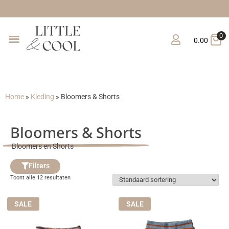
0
0.00
Home
»
Kleding
»
Bloomers & Shorts
Bloomers & Shorts
Bloomers en Shorts
Filters
Toont alle 12 resultaten
SALE
SALE