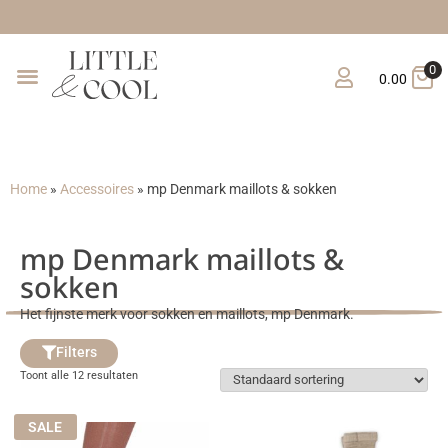
0
0.00
Home
»
Accessoires
»
mp Denmark maillots & sokken
mp Denmark maillots &
sokken
Het fijnste merk voor sokken en maillots, mp Denmark.
Filters
Toont alle 12 resultaten
SALE