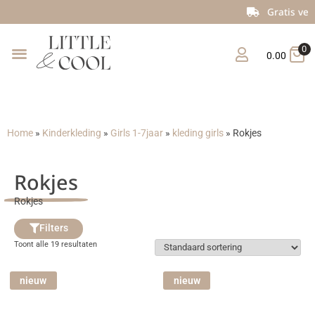
Gratis verzending vanaf €150
0
0.00
Home
»
Kinderkleding
»
Girls 1-7jaar
»
kleding girls
»
Rokjes
Rokjes
Rokjes
Filters
Toont alle 19 resultaten
nieuw
nieuw