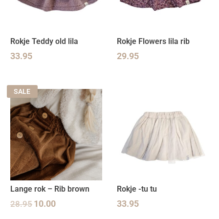
Rokje Teddy old lila
Rokje Flowers lila rib
33.95
29.95
SALE
Lange rok – Rib brown
Rokje -tu tu
28.95
10.00
33.95