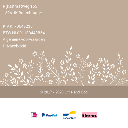
Rijksstraatweg 155
1396 JK Baambrugge
K.V.K. 70649235
BTW NL001180449B54
Algemene voorwaarden
Privacybeleid
© 2017 - 2026 Little and Cool