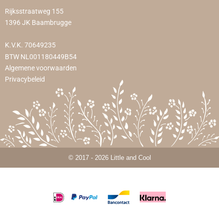
Rijksstraatweg 155
1396 JK Baambrugge
K.V.K. 70649235
BTW NL001180449B54
Algemene voorwaarden
Privacybeleid
© 2017 - 2026 Little and Cool