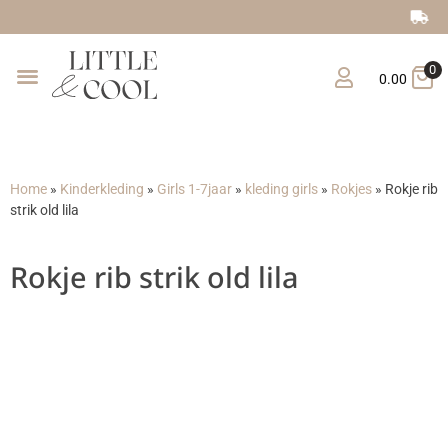
Gratis verzending vanaf €150
0
0.00
Home
»
Kinderkleding
»
Girls 1-7jaar
»
kleding girls
»
Rokjes
»
Rokje rib
strik old lila
Rokje rib strik old lila