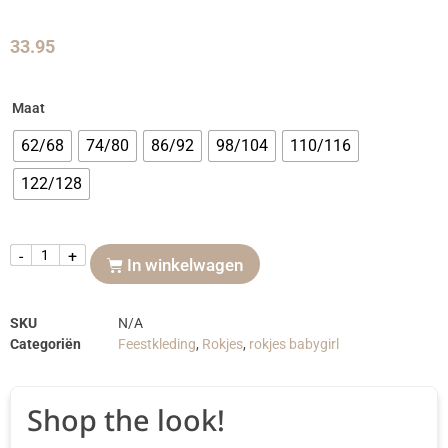
33.95
Maat
62/68
74/80
86/92
98/104
110/116
122/128
-
+
In winkelwagen
SKU
N/A
Categoriën
Feestkleding
,
Rokjes
,
rokjes babygirl
Shop the look!