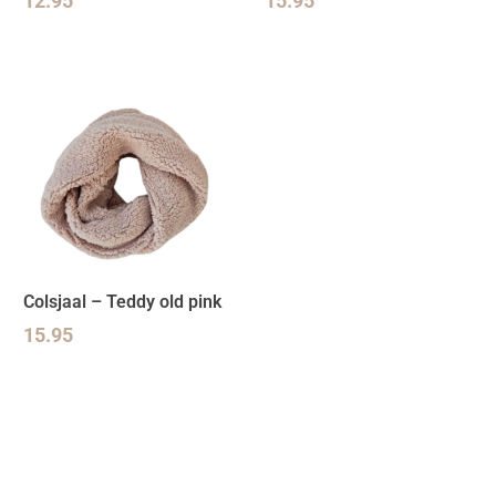
12.95
15.95
Colsjaal – Teddy old pink
15.95