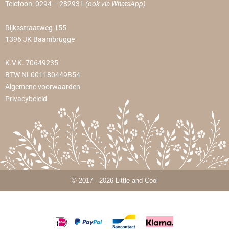
Telefoon:
0294 – 282931
(ook via WhatsApp)
Rijksstraatweg 155
1396 JK Baambrugge
K.V.K. 70649235
BTW NL001180449B54
Algemene voorwaarden
Privacybeleid
© 2017 - 2026 Little and Cool