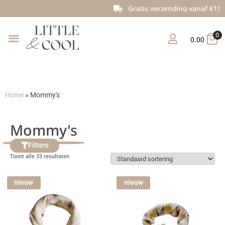
Gratis verzending vanaf €150
0
0.00
Home
»
Mommy's
Mommy's
Filters
Toont alle 33 resultaten
nieuw
nieuw