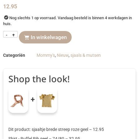
12.95
Nog slechts 1 op voorraad. Vandaag besteld is binnen 4 werkdagen in
huis.
-
+
In winkelwagen
Categoriën
Mommy's
,
Nieuw
,
sjaals & mutsen
Shop the look!
+
Dit product: sjaaltje brede streep roze geel
–
12.95
Shirt - Ruffel Rib geel
– 74/80
–
32.95