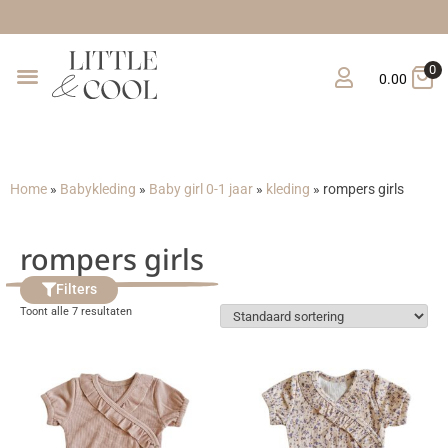
0
0.00
Home
»
Babykleding
»
Baby girl 0-1 jaar
»
kleding
»
rompers girls
rompers girls
Filters
Toont alle 7 resultaten