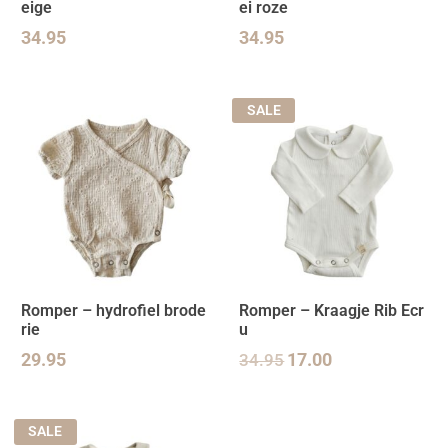
eige
ei roze
34.95
34.95
SALE
Romper – hydrofiel brode
Romper – Kraagje Rib Ecr
rie
u
29.95
34.95
17.00
SALE