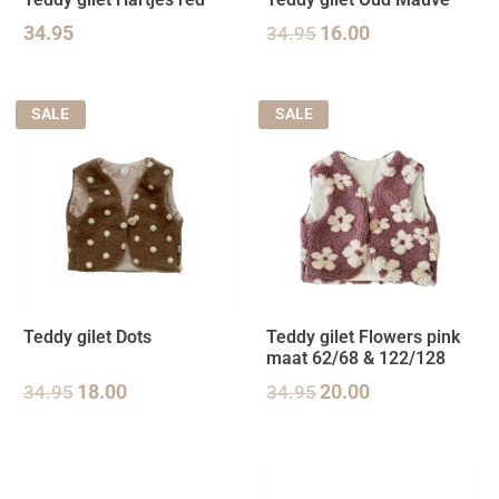
34.95
34.95
16.00
SALE
SALE
Teddy gilet Dots
Teddy gilet Flowers pink
maat 62/68 & 122/128
34.95
18.00
34.95
20.00