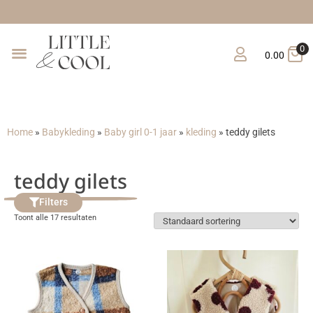
Gratis verzending vanaf €1
0
0.00
Home
»
Babykleding
»
Baby girl 0-1 jaar
»
kleding
»
teddy gilets
teddy gilets
Filters
Toont alle 17 resultaten