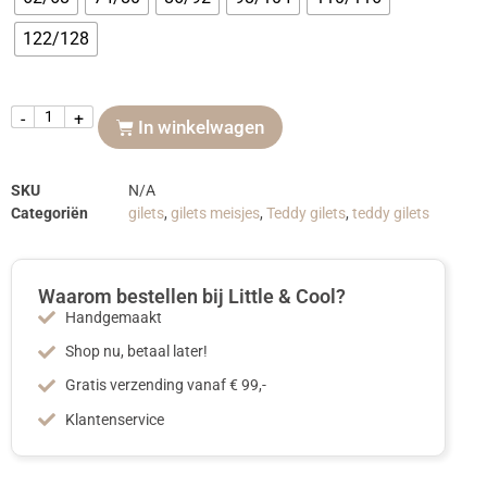
122/128
-
+
In winkelwagen
SKU
N/A
Categoriën
gilets
,
gilets meisjes
,
Teddy gilets
,
teddy gilets
Waarom bestellen bij Little & Cool?
Handgemaakt
Shop nu, betaal later!
Gratis verzending vanaf € 99,-
Klantenservice