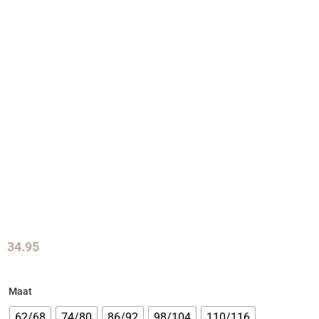
34.95
Maat
62/68
74/80
86/92
98/104
110/116