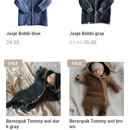
Jasje Bobbi blue
Jasje Bobbi gray
24.00
57.95
20.00
SALE
SALE
Berenpak Tommy wol dar
Berenpak Tommy wol bro
k gray
wn