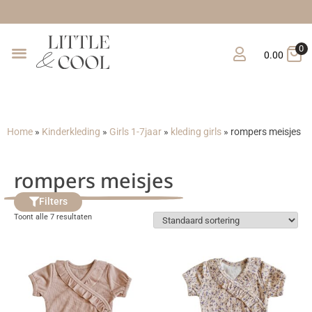
0
0.00
Home
»
Kinderkleding
»
Girls 1-7jaar
»
kleding girls
»
rompers meisjes
rompers meisjes
Filters
Toont alle 7 resultaten