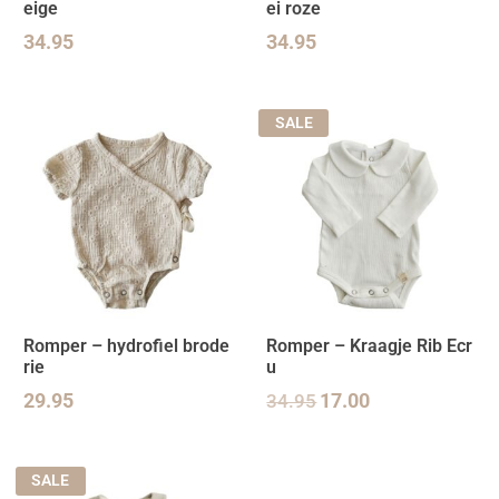
eige
ei roze
34.95
34.95
SALE
Romper – hydrofiel brode
Romper – Kraagje Rib Ecr
rie
u
29.95
34.95
17.00
SALE