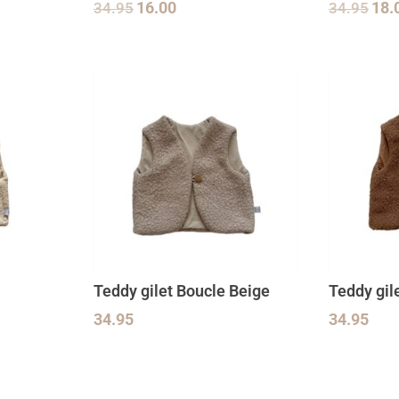
34.95
16.00
34.95
18.
Teddy gilet Boucle Beige
Teddy gil
34.95
34.95