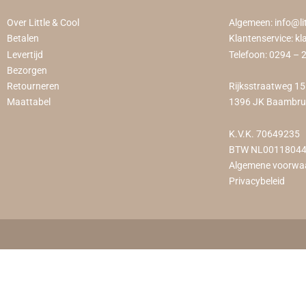
Over Little & Cool
Algemeen:
info@li
Betalen
Klantenservice:
kl
Levertijd
Telefoon:
0294 – 
Bezorgen
Retourneren
Rijksstraatweg 1
Maattabel
1396 JK Baambr
K.V.K. 70649235
BTW NL0011804
Algemene voorwa
Privacybeleid