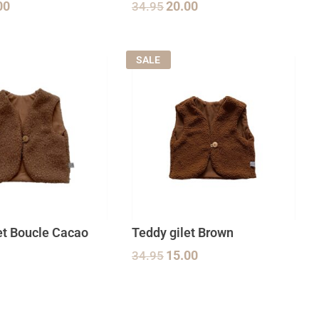
00
34.95
20.00
SALE
et Boucle Cacao
Teddy gilet Brown
34.95
15.00