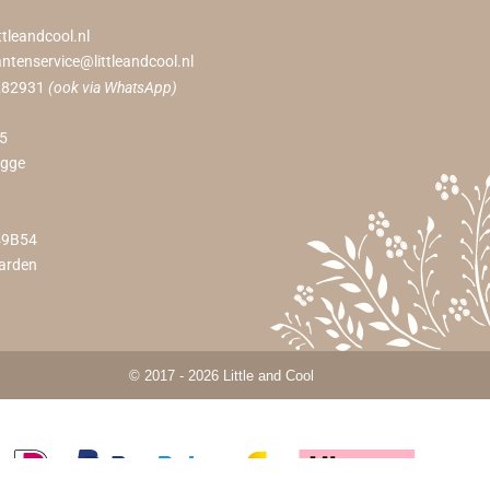
ttleandcool.nl
antenservice@littleandcool.nl
282931
(ook via WhatsApp)
55
ugge
49B54
arden
© 2017 - 2026 Little and Cool