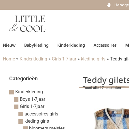
Handge
Nieuw
Babykleding
Kinderkleding
Accessoires
M
Home
»
Kinderkleding
»
Girls 1-7jaar
»
kleding girls
»
Teddy gil
Teddy gilet
Categorieën
Toont alle 17 resultaten
Kinderkleding
Boys 1-7jaar
Girls 1-7jaar
accessoires girls
kleding girls
bloomers meisjes