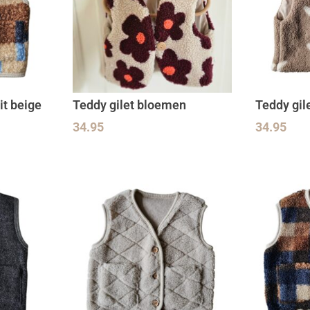
it beige
Teddy gilet bloemen
Teddy gil
34.95
34.95