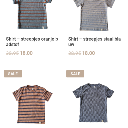
Shirt – streepjes oranje b
Shirt – streepjes staal bla
adstof
uw
32.95
18.00
32.95
18.00
SALE
SALE