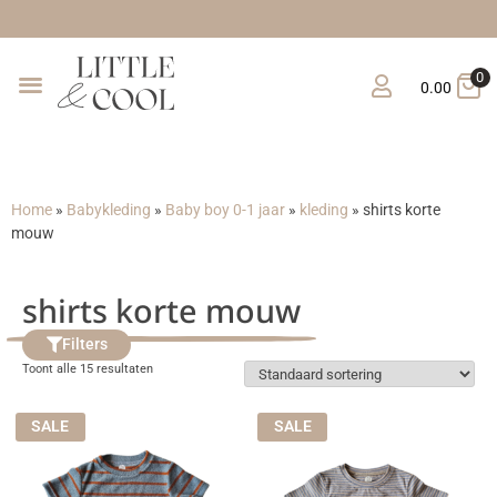
Gratis verzending vanaf €15
0
0.00
Home
»
Babykleding
»
Baby boy 0-1 jaar
»
kleding
»
shirts korte
mouw
shirts korte mouw
Filters
Toont alle 15 resultaten
SALE
SALE