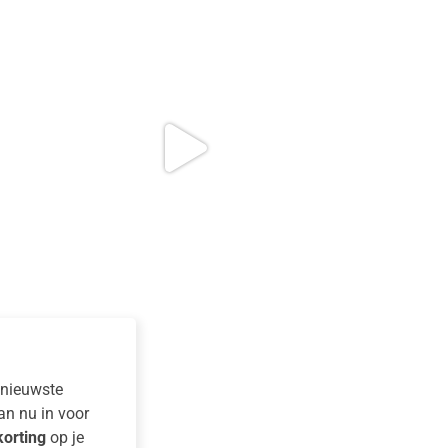
e nieuwste
dan nu in voor
orting
op je