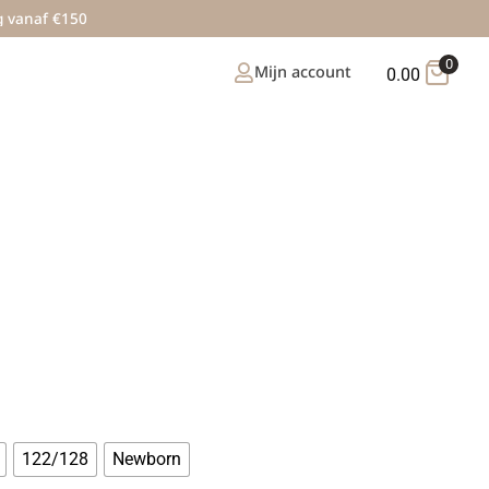
g vanaf €150
0
Mijn account
0.00
122/128
Newborn