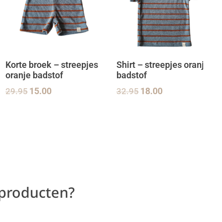
Korte broek – streepjes
Shirt – streepjes oranje
oranje badstof
badstof
29.95
15.00
32.95
18.00
 producten?