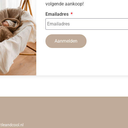
volgende aankoop!
Emailadres
Aanmelden
ttleandcool.nl