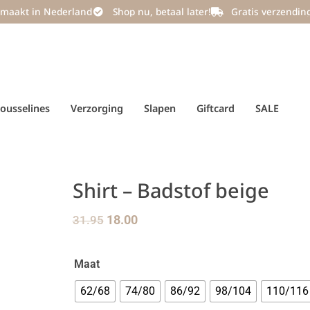
maakt in Nederland
Shop nu, betaal later!
Gratis verzendin
ousselines
Verzorging
Slapen
Giftcard
SALE
Shirt – Badstof beige
31.95
18.00
Maat
62/68
74/80
86/92
98/104
110/116