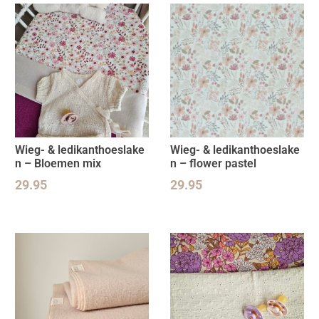
Wieg- & ledikanthoeslake
Wieg- & ledikanthoeslake
n – Bloemen mix
n – flower pastel
29.95
29.95