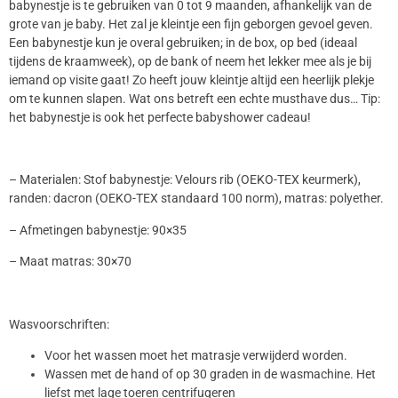
babynestje is te gebruiken van 0 tot 9 maanden, afhankelijk van de
grote van je baby. Het zal je kleintje een fijn geborgen gevoel geven.
Een babynestje kun je overal gebruiken; in de box, op bed (ideaal
tijdens de kraamweek), op de bank of neem het lekker mee als je bij
iemand op visite gaat! Zo heeft jouw kleintje altijd een heerlijk plekje
om te kunnen slapen. Wat ons betreft een echte musthave dus… Tip:
het babynestje is ook het perfecte babyshower cadeau!
– Materialen: Stof babynestje: Velours rib (OEKO-TEX keurmerk),
randen: dacron (OEKO-TEX standaard 100 norm), matras: polyether.
– Afmetingen babynestje: 90×35
– Maat matras: 30×70
Wasvoorschriften:
Voor het wassen moet het matrasje verwijderd worden.
Wassen met de hand of op 30 graden in de wasmachine. Het
liefst met lage toeren centrifugeren