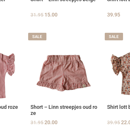
31.95
15.00
39.95
SALE
SALE
 oud roze
Short – Linn streepjes oud ro
Shirt lot
ze
31.95
20.00
39.95
22.