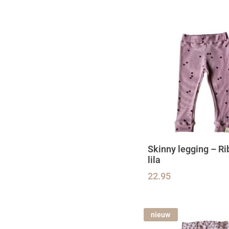
Skinny legging – Ri
lila
22.95
nieuw