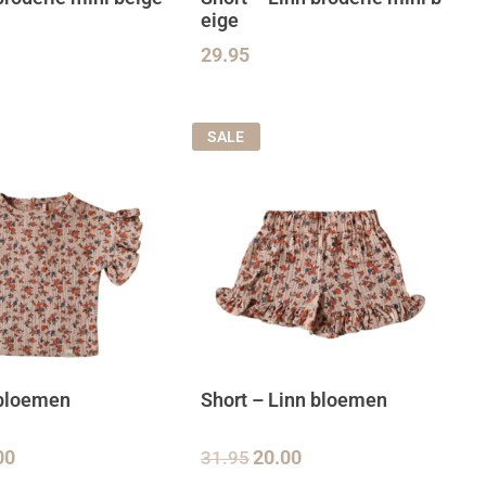
eige
29.95
SALE
t bloemen
Short – Linn bloemen
00
31.95
20.00