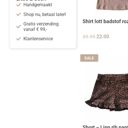
Handgemaakt
Shop nu, betaal later!
Shirt lott badstof ro
Gratis verzending
vanaf € 99,-
39.95
22.00
Klantenservice
SALE
Short – Linn rib pan