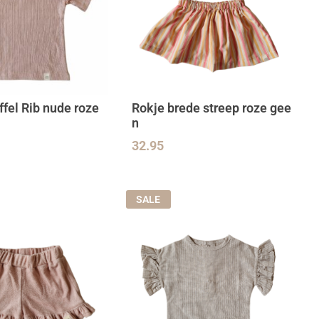
ffel Rib nude roze
Rokje brede streep roze gee
n
32.95
SALE