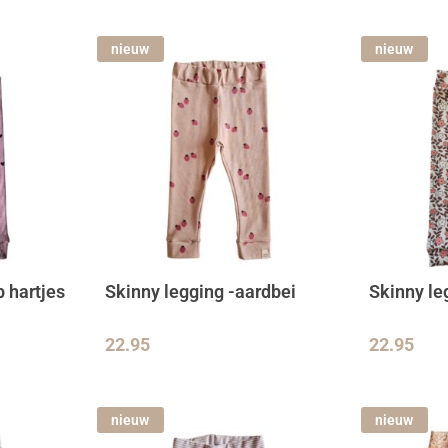
nieuw
nieuw
b hartjes
Skinny legging -aardbei
Skinny le
22.95
22.95
nieuw
nieuw