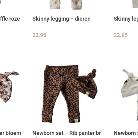
ffle roze
Skinny legging – dieren
Skinny leg
22.95
22.95
er bloem
Newborn set – Rib panter br
Newborn s