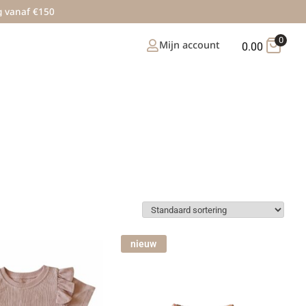
g vanaf €150
0
Mijn account
0.00
nieuw