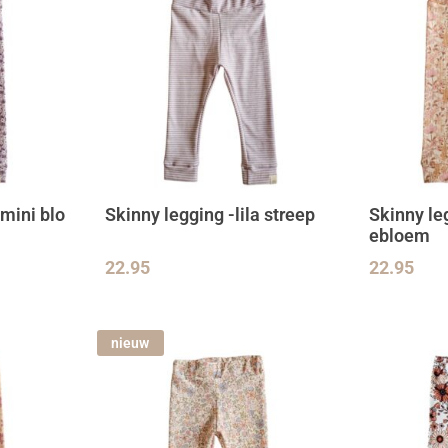
 mini blo
Skinny legging -lila streep
Skinny le
ebloem
22.95
22.95
nieuw