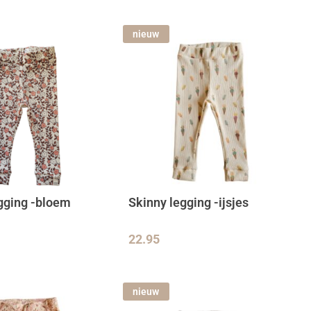
nieuw
gging -bloem
Skinny legging -ijsjes
22.95
nieuw