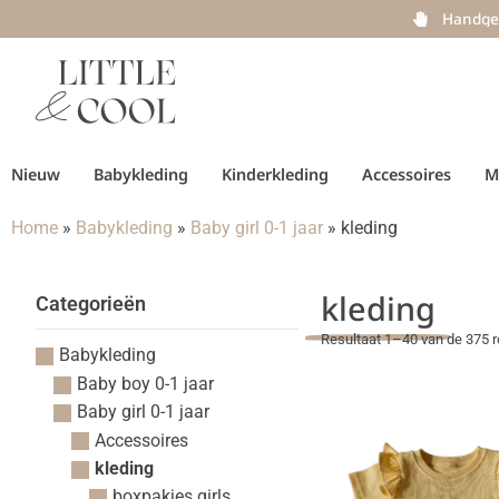
Handge
Nieuw
Babykleding
Kinderkleding
Accessoires
M
Home
»
Babykleding
»
Baby girl 0-1 jaar
»
kleding
kleding
Categorieën
Resultaat 1–40 van de 375 r
Babykleding
Baby boy 0-1 jaar
Baby girl 0-1 jaar
Accessoires
kleding
boxpakjes girls