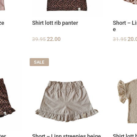
ze
Shirt lott rib panter
Short – L
e
39.95
22.00
31.95
20.
SALE
ter
Short – Linn streepjes beige
Shirt lott