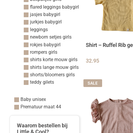
flared leggings babygirl
jasjes babygirl
jurkjes babygirl
leggings
newborn setjes girls
rokjes babygirl
Shirt – Ruffel Rib ge
rompers girls
shirts korte mouw girls
32.95
shirts lange mouw girls
shorts/bloomers girls
teddy gilets
SALE
Baby unisex
Prematuur maat 44
Waarom bestellen bij
Little & Cool?