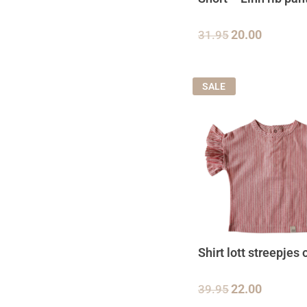
31.95
20.00
SALE
Shirt lott streepjes
39.95
22.00