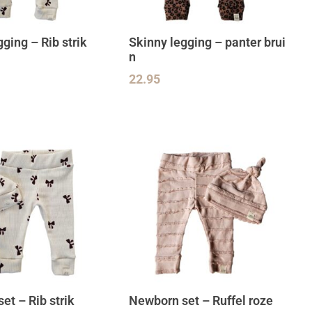
ging – Rib strik
Skinny legging – panter brui
n
22.95
et – Rib strik
Newborn set – Ruffel roze