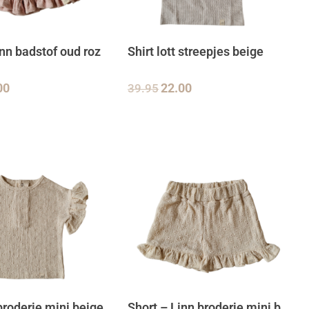
inn badstof oud roz
Shirt lott streepjes beige
00
39.95
22.00
 broderie mini beige
Short – Linn broderie mini b