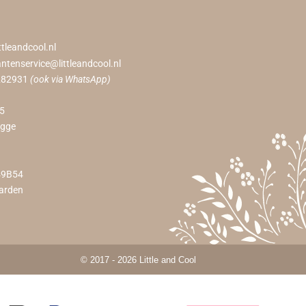
ttleandcool.nl
antenservice@littleandcool.nl
282931
(ook via WhatsApp)
55
ugge
49B54
arden
© 2017 - 2026 Little and Cool