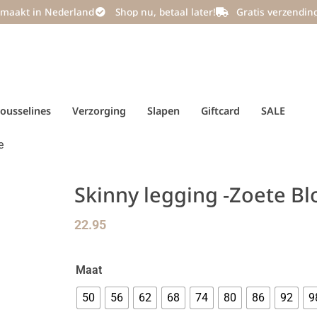
maakt in Nederland
Shop nu, betaal later!
Gratis verzendin
ousselines
Verzorging
Slapen
Giftcard
SALE
e
Skinny legging -Zoete B
22.95
Maat
50
56
62
68
74
80
86
92
9