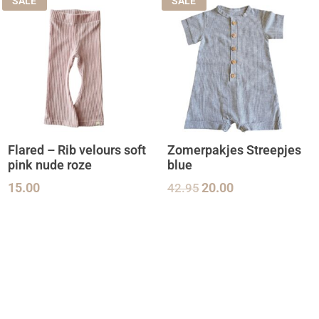
SALE
SALE
Flared – Rib velours soft
Zomerpakjes Streepjes
pink nude roze
blue
15.00
42.95
20.00