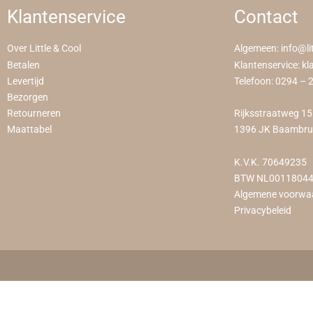
Klantenservice
Contact
Over Little & Cool
Algemeen:
info@li
Betalen
Klantenservice:
kl
Levertijd
Telefoon:
0294 – 
Bezorgen
Retourneren
Rijksstraatweg 1
Maattabel
1396 JK Baambr
K.V.K. 70649235
BTW NL0011804
Algemene voorwa
Privacybeleid