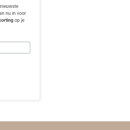
e nieuwste
dan nu in voor
orting
op je