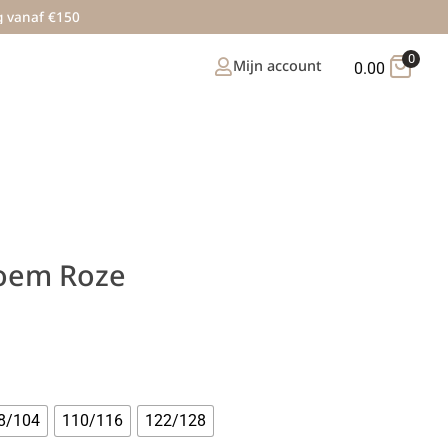
g vanaf €150
0
Mijn account
0.00
loem Roze
8/104
110/116
122/128