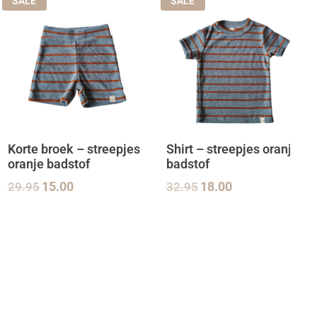
SALE
SALE
Korte broek – streepjes
Shirt – streepjes oranje
oranje badstof
badstof
29.95
15.00
32.95
18.00