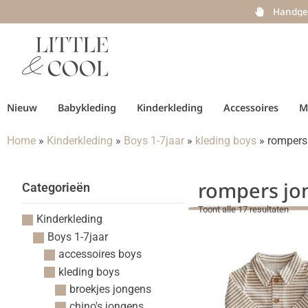
Handge
Nieuw
Babykleding
Kinderkleding
Accessoires
M
Home
»
Kinderkleding
»
Boys 1-7jaar
»
kleding boys
»
rompers
rompers jo
Categorieën
Toont alle 17 resultaten
Kinderkleding
Boys 1-7jaar
accessoires boys
kleding boys
broekjes jongens
chino's jongens