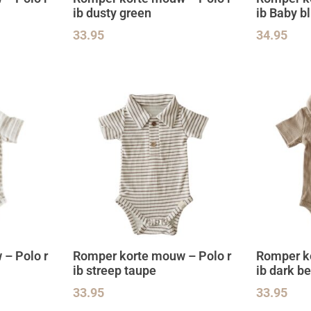
ib dusty green
ib Baby b
33.95
34.95
– Polo r
Romper korte mouw – Polo r
Romper ko
ib streep taupe
ib dark b
33.95
33.95