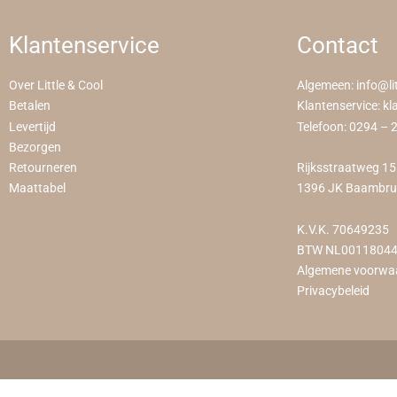
Klantenservice
Contact
Over Little & Cool
Algemeen:
info@li
Betalen
Klantenservice:
kl
Levertijd
Telefoon:
0294 – 
Bezorgen
Retourneren
Rijksstraatweg 1
Maattabel
1396 JK Baambr
K.V.K. 70649235
BTW NL0011804
Algemene voorwa
Privacybeleid