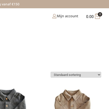
g vanaf €150
0
Mijn account
0.00