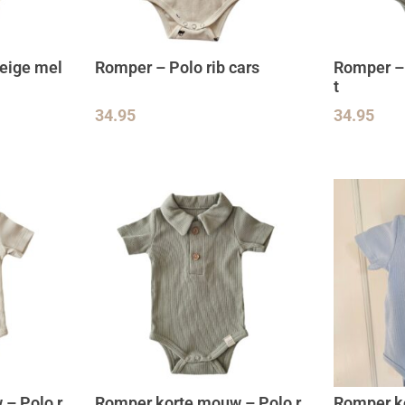
beige mel
Romper – Polo rib cars
Romper – 
t
34.95
34.95
– Polo r
Romper korte mouw – Polo r
Romper ko