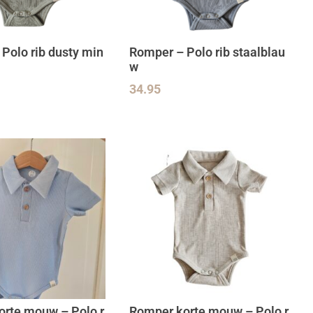
Polo rib dusty min
Romper – Polo rib staalblau
w
34.95
rte mouw – Polo r
Romper korte mouw – Polo r