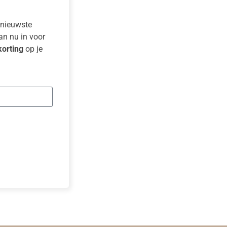
e nieuwste
dan nu in voor
orting
op je