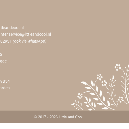
ttleandcool.nl
antenservice@littleandcool.nl
282931
(ook via WhatsApp)
55
ugge
49B54
arden
© 2017 - 2026 Little and Cool