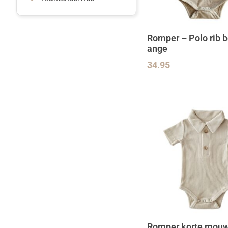
Romper – Polo rib 
ange
34.95
Romper korte mouw 