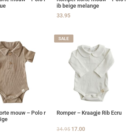
lue
ib beige melange
33.95
SALE
rte mouw – Polo r
Romper – Kraagje Rib Ecru
eige
34.95
17.00