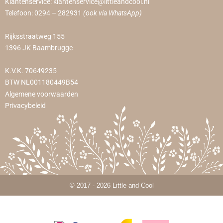
Klantenservice:
klantenservice@littleandcool.nl
Telefoon:
0294 – 282931
(ook via WhatsApp)
Rijksstraatweg 155
1396 JK Baambrugge
K.V.K. 70649235
BTW NL001180449B54
Algemene voorwaarden
Privacybeleid
© 2017 - 2026 Little and Cool