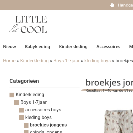
Handge
Nieuw
Babykleding
Kinderkleding
Accessoires
M
Home
»
Kinderkleding
»
Boys 1-7jaar
»
kleding boys
»
broekje
broekjes j
Categorieën
Resultaat 1–40 van de 51 re
Kinderkleding
Boys 1-7jaar
accessoires boys
kleding boys
broekjes jongens
chino's jongens