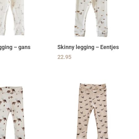
gging – gans
Skinny legging – Eentjes
22.95