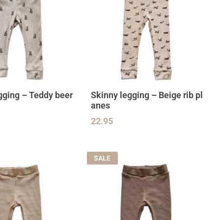
gging – Teddy beer
Skinny legging – Beige rib pl
anes
22.95
SALE