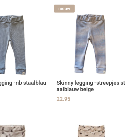
nieuw
gging -rib staalblau
Skinny legging -streepjes st
aalblauw beige
22.95