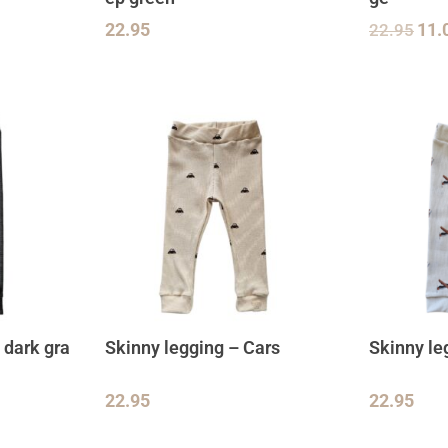
22.95
22.95
11.
 dark gra
Skinny legging – Cars
Skinny le
22.95
22.95