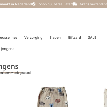
maakt in Nederland
Shop nu, betaal later!
Gratis verzendin
ousselines
Verzorging
Slapen
Giftcard
SALE
s jongens
ongens
sultaten wordt getoond