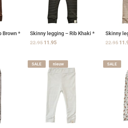
b Brown *
Skinny legging – Rib Khaki *
Skinny le
22.95
11.95
22.95
11.
SALE
nieuw
SALE