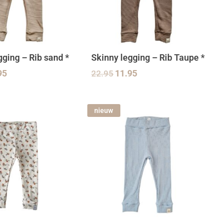
gging – Rib sand *
Skinny legging – Rib Taupe *
95
22.95
11.95
nieuw