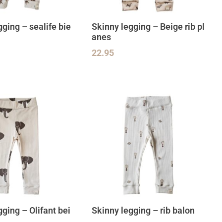
gging – sealife bie
Skinny legging – Beige rib pl
anes
22.95
ging – Olifant bei
Skinny legging – rib balon