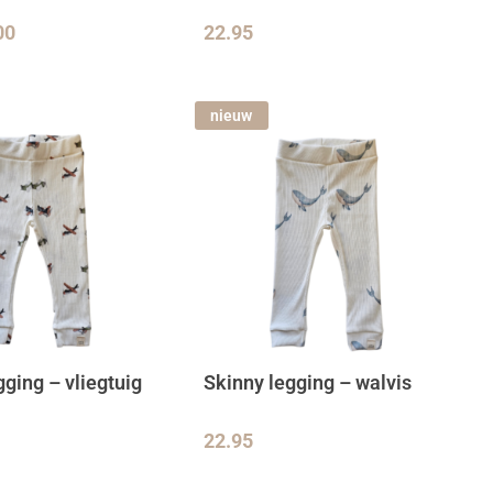
00
22.95
nieuw
gging – vliegtuig
Skinny legging – walvis
22.95