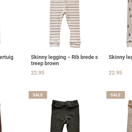
ertuig
Skinny legging – Rib brede s
Skinny le
treep brown
22.95
22.95
SALE
SALE