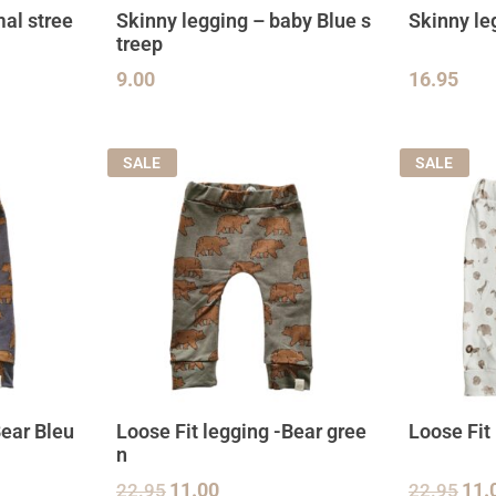
al stree
Skinny legging – baby Blue s
Skinny le
treep
9.00
16.95
SALE
SALE
Bear Bleu
Loose Fit legging -Bear gree
Loose Fit 
n
22.95
11.00
22.95
11.