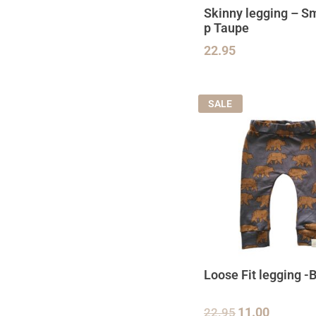
Skinny legging – Sm
p Taupe
22.95
SALE
Loose Fit legging -
22.95
11.00