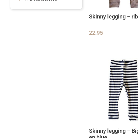
Skinny legging – ri
22.95
Skinny legging – Big
ep blue