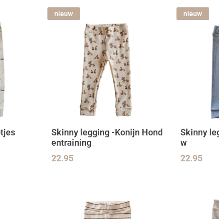
nieuw
nieuw
tjes
Skinny legging -Konijn Hond
Skinny le
entraining
w
22.95
22.95