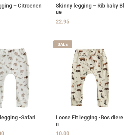
gging – Citroenen
Skinny legging – Rib baby Bl
ue
22.95
SALE
legging -Safari
Loose Fit legging -Bos diere
n
00
10.00