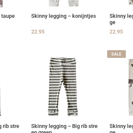
b taupe
Skinny legging – konijntjes
Skinny le
ge
22.95
22.95
SALE
 rib stre
Skinny legging – Big rib stre
Skinny leg
ep green
ge