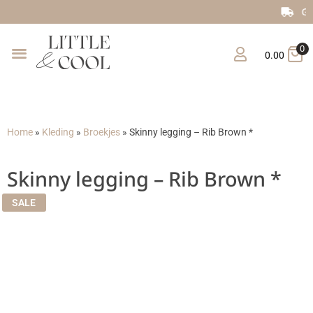
Gratis verzending vanaf €150
0
0.00
Home
»
Kleding
»
Broekjes
»
Skinny legging – Rib Brown *
Skinny legging – Rib Brown *
SALE