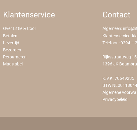
Klantenservice
Contact
Over Little & Cool
Algemeen:
info@li
Betalen
Klantenservice:
kl
Levertijd
Telefoon:
0294 – 
Bezorgen
Retourneren
Rijksstraatweg 1
Maattabel
1396 JK Baambr
K.V.K. 70649235
BTW NL0011804
Algemene voorwa
Privacybeleid