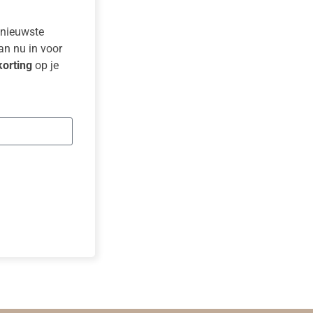
e nieuwste
dan nu in voor
orting
op je