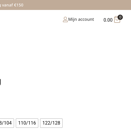
g vanaf €150
0
Mijn account
0.00
g
8/104
110/116
122/128