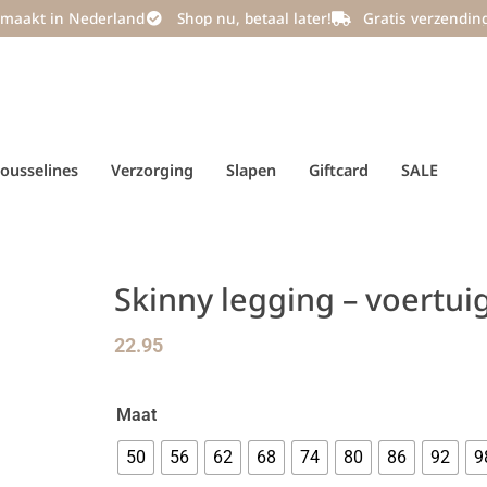
maakt in Nederland
Shop nu, betaal later!
Gratis verzendin
ousselines
Verzorging
Slapen
Giftcard
SALE
Skinny legging – voertui
22.95
Maat
50
56
62
68
74
80
86
92
9