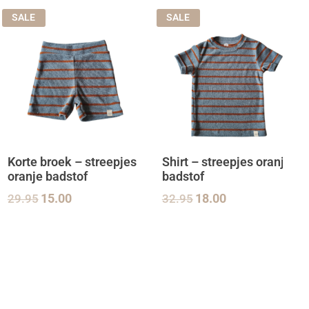
SALE
SALE
Korte broek – streepjes
Shirt – streepjes oranje
oranje badstof
badstof
29.95
15.00
32.95
18.00