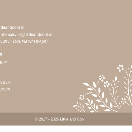
ttleandcool.nl
antenservice@littleandcool.nl
282931
(ook via WhatsApp)
55
ugge
49B54
arden
© 2017 - 2026 Little and Cool