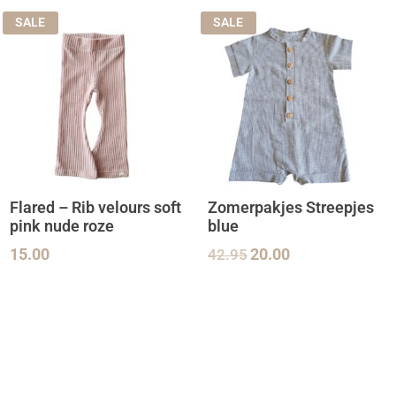
SALE
SALE
Flared – Rib velours soft
Zomerpakjes Streepjes
pink nude roze
blue
15.00
42.95
20.00