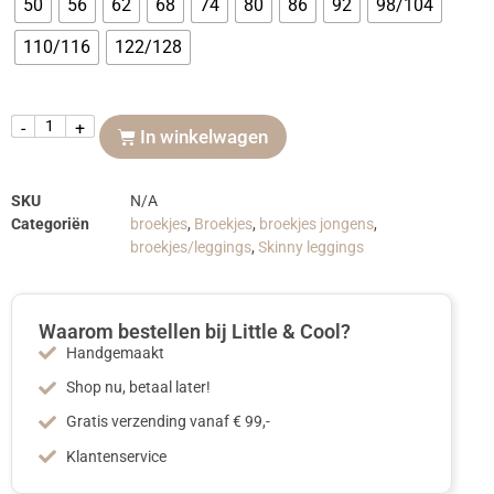
50
56
62
68
74
80
86
92
98/104
110/116
122/128
-
+
In winkelwagen
SKU
N/A
Categoriën
broekjes
,
Broekjes
,
broekjes jongens
,
broekjes/leggings
,
Skinny leggings
Waarom bestellen bij Little & Cool?
Handgemaakt
Shop nu, betaal later!
Gratis verzending vanaf € 99,-
Klantenservice