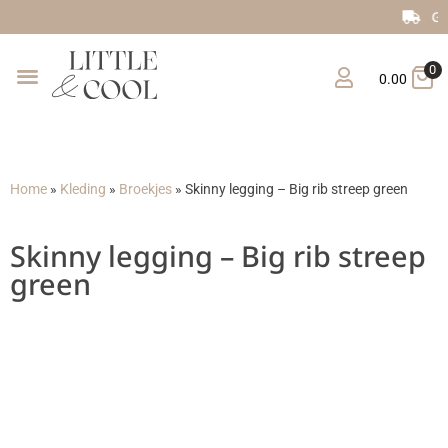
Gratis verzending vanaf €150
0
0.00
Home
»
Kleding
»
Broekjes
»
Skinny legging – Big rib streep green
Skinny legging – Big rib streep
green