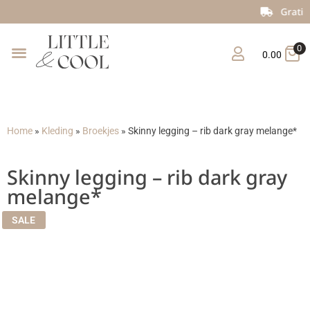
Gratis verzending vanaf €150
0
0.00
Home
»
Kleding
»
Broekjes
»
Skinny legging – rib dark gray melange*
Skinny legging – rib dark gray
melange*
SALE