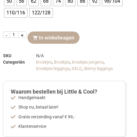
50
56
62
68
74
80
86
92
98/104
110/116
122/128
-
+
In winkelwagen
SKU
N/A
Categoriën
broekjes
,
Broekjes
,
broekjes jongens
,
broekjes/leggings
,
SALE
,
Skinny leggings
Waarom bestellen bij Little & Cool?
Handgemaakt
Shop nu, betaal later!
Gratis verzending vanaf € 99,-
Klantenservice