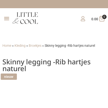
Gratis 
0
0.00
Home
»
Kleding
»
Broekjes
»
Skinny legging -Rib hartjes naturel
Skinny legging -Rib hartjes
naturel
nieuw