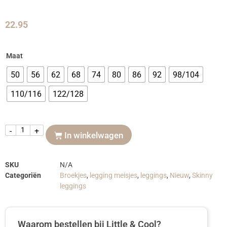
22.95
Maat
50
56
62
68
74
80
86
92
98/104
110/116
122/128
-
+
In winkelwagen
SKU
N/A
Categoriën
Broekjes
,
legging meisjes
,
leggings
,
Nieuw
,
Skinny
leggings
Waarom bestellen bij Little & Cool?