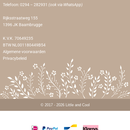
Telefoon:
0294 – 282931
(ook via WhatsApp)
Rijksstraatweg 155
1396 JK Baambrugge
K.V.K. 70649235
BTW NL001180449B54
Algemene voorwaarden
Privacybeleid
© 2017 - 2026 Little and Cool