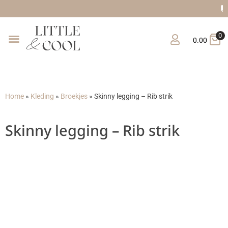
Gratis verzending van
0
0.00
Home
»
Kleding
»
Broekjes
»
Skinny legging – Rib strik
Skinny legging – Rib strik