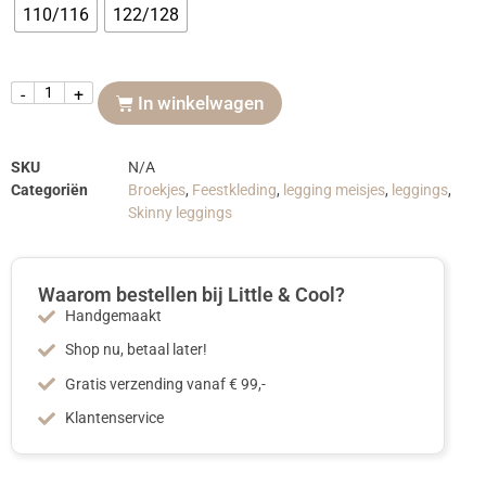
110/116
122/128
-
+
In winkelwagen
SKU
N/A
Categoriën
Broekjes
,
Feestkleding
,
legging meisjes
,
leggings
,
Skinny leggings
Waarom bestellen bij Little & Cool?
Handgemaakt
Shop nu, betaal later!
Gratis verzending vanaf € 99,-
Klantenservice