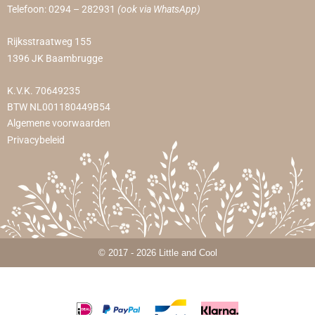
Telefoon:
0294 – 282931
(ook via WhatsApp)
Rijksstraatweg 155
1396 JK Baambrugge
K.V.K. 70649235
BTW NL001180449B54
Algemene voorwaarden
Privacybeleid
© 2017 - 2026 Little and Cool