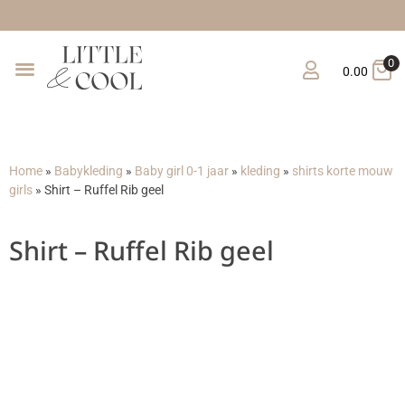
G
0
0.00
Home
»
Babykleding
»
Baby girl 0-1 jaar
»
kleding
»
shirts korte mouw
girls
»
Shirt – Ruffel Rib geel
Shirt – Ruffel Rib geel