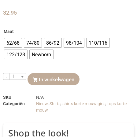
32.95
Maat
62/68
74/80
86/92
98/104
110/116
122/128
Newborn
-
+
In winkelwagen
SKU
N/A
Categoriën
Nieuw
,
Shirts
,
shirts korte mouw girls
,
tops korte
mouw
Shop the look!