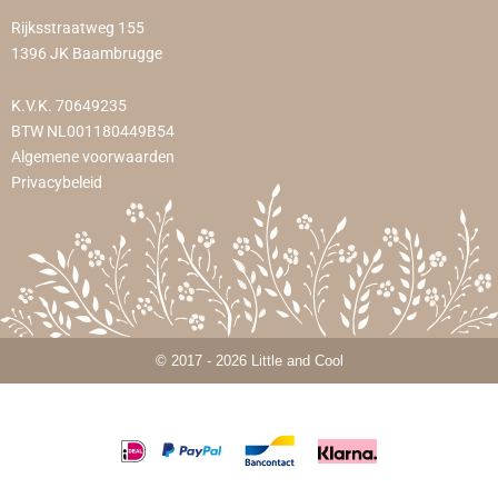
Rijksstraatweg 155
1396 JK Baambrugge
K.V.K. 70649235
BTW NL001180449B54
Algemene voorwaarden
Privacybeleid
© 2017 - 2026 Little and Cool