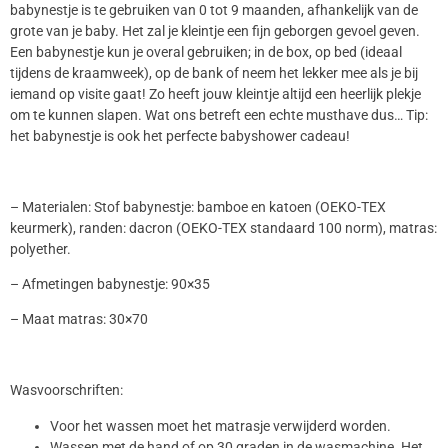
babynestje is te gebruiken van 0 tot 9 maanden, afhankelijk van de
grote van je baby. Het zal je kleintje een fijn geborgen gevoel geven.
Een babynestje kun je overal gebruiken; in de box, op bed (ideaal
tijdens de kraamweek), op de bank of neem het lekker mee als je bij
iemand op visite gaat! Zo heeft jouw kleintje altijd een heerlijk plekje
om te kunnen slapen. Wat ons betreft een echte musthave dus… Tip:
het babynestje is ook het perfecte babyshower cadeau!
– Materialen: Stof babynestje: bamboe en katoen (OEKO-TEX
keurmerk), randen: dacron (OEKO-TEX standaard 100 norm), matras:
polyether.
– Afmetingen babynestje: 90×35
– Maat matras: 30×70
Wasvoorschriften:
Voor het wassen moet het matrasje verwijderd worden.
Wassen met de hand of op 30 graden in de wasmachine. Het