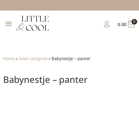
Gratis verzending vanaf 
0
0.00
Home
»
Geen categorie
»
Babynestje – panter
Babynestje – panter