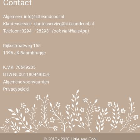
Contact
Algemeen:
info@littleandcool.nl
Klantenservice:
klantenservice@littleandcool.nl
Telefoon:
0294 – 282931
(ook via WhatsApp)
Rijksstraatweg 155
1396 JK Baambrugge
K.V.K. 70649235
BTW NL001180449B54
Algemene voorwaarden
Privacybeleid
© 2017 - 2026 Little and Cool