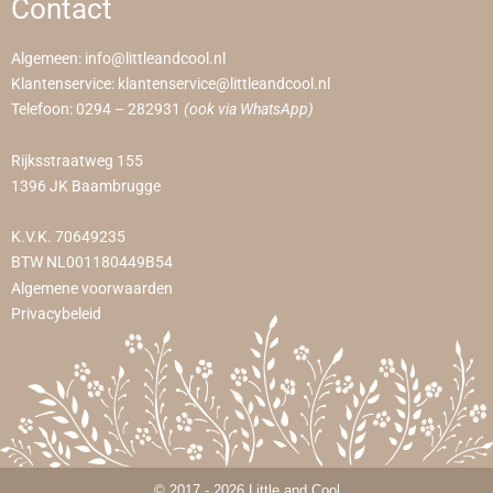
Contact
Algemeen:
info@littleandcool.nl
Klantenservice:
klantenservice@littleandcool.nl
Telefoon:
0294 – 282931
(ook via WhatsApp)
Rijksstraatweg 155
1396 JK Baambrugge
K.V.K. 70649235
BTW NL001180449B54
Algemene voorwaarden
Privacybeleid
© 2017 - 2026 Little and Cool