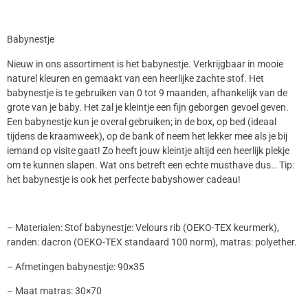
Babynestje
Nieuw in ons assortiment is het babynestje. Verkrijgbaar in mooie
naturel kleuren en gemaakt van een heerlijke zachte stof. Het
babynestje is te gebruiken van 0 tot 9 maanden, afhankelijk van de
grote van je baby. Het zal je kleintje een fijn geborgen gevoel geven.
Een babynestje kun je overal gebruiken; in de box, op bed (ideaal
tijdens de kraamweek), op de bank of neem het lekker mee als je bij
iemand op visite gaat! Zo heeft jouw kleintje altijd een heerlijk plekje
om te kunnen slapen. Wat ons betreft een echte musthave dus… Tip:
het babynestje is ook het perfecte babyshower cadeau!
– Materialen: Stof babynestje: Velours rib (OEKO-TEX keurmerk),
randen: dacron (OEKO-TEX standaard 100 norm), matras: polyether.
– Afmetingen babynestje: 90×35
– Maat matras: 30×70