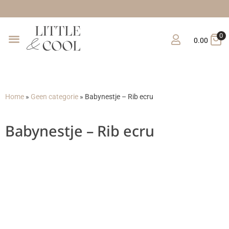
Gr
0
0.00
Home
»
Geen categorie
»
Babynestje – Rib ecru
Babynestje – Rib ecru