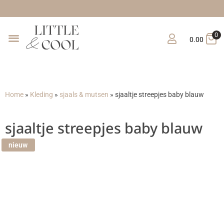
Grat
0
0.00
Home
»
Kleding
»
sjaals & mutsen
»
sjaaltje streepjes baby blauw
sjaaltje streepjes baby blauw
nieuw