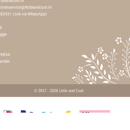
ttleandcool.nl
antenservice@littleandcool.nl
282931
(ook via WhatsApp)
55
ugge
49B54
arden
© 2017 - 2026 Little and Cool