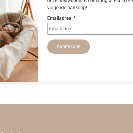
onze nieuwsbrief en ontvang direct
10% k
volgende aankoop!
Emailadres
Aanmelden