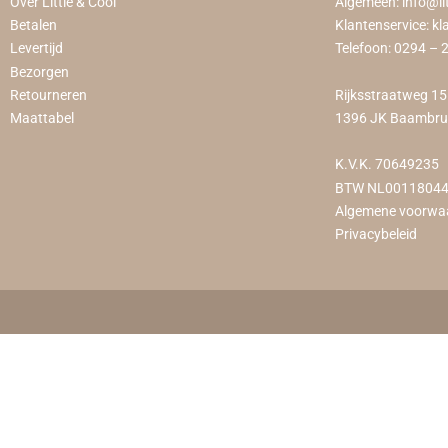
Over Little & Cool
Algemeen:
info@li
Betalen
Klantenservice:
kl
Levertijd
Telefoon:
0294 – 
Bezorgen
Retourneren
Rijksstraatweg 1
Maattabel
1396 JK Baambr
K.V.K. 70649235
BTW NL0011804
Algemene voorwa
Privacybeleid