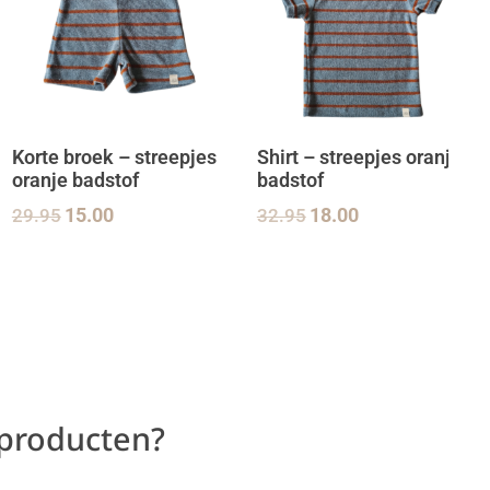
Korte broek – streepjes
Shirt – streepjes oranje
oranje badstof
badstof
29.95
15.00
32.95
18.00
 producten?