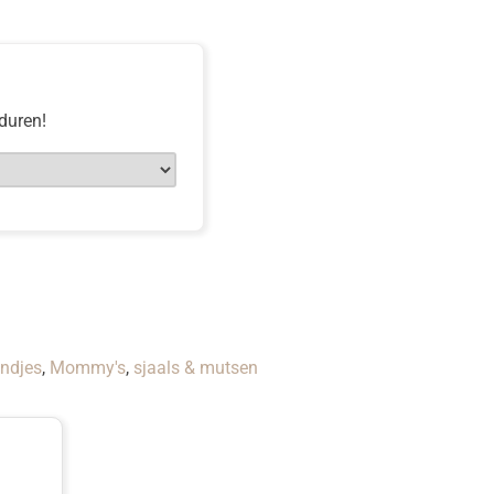
rduren!
ndjes
,
Mommy's
,
sjaals & mutsen