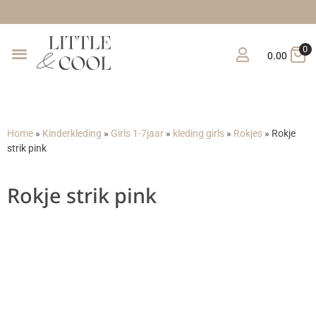
Gratis verzending
0
0.00
Home
»
Kinderkleding
»
Girls 1-7jaar
»
kleding girls
»
Rokjes
»
Rokje
strik pink
Rokje strik pink