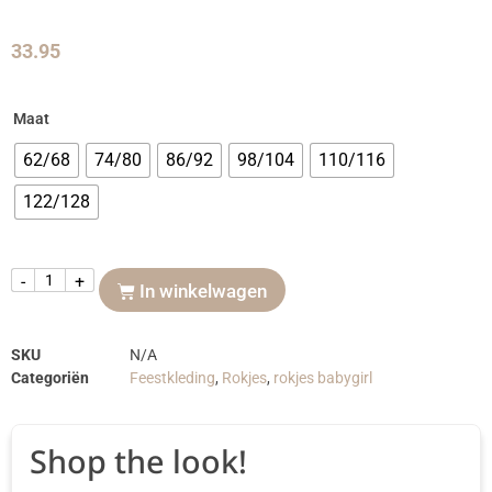
33.95
Maat
62/68
74/80
86/92
98/104
110/116
122/128
-
+
In winkelwagen
SKU
N/A
Categoriën
Feestkleding
,
Rokjes
,
rokjes babygirl
Shop the look!