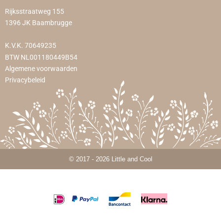
Rijksstraatweg 155
1396 JK Baambrugge
K.V.K. 70649235
BTW NL001180449B54
Algemene voorwaarden
Privacybeleid
© 2017 - 2026 Little and Cool