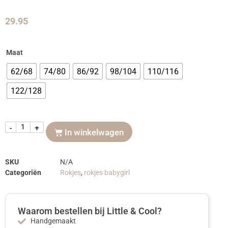
29.95
Maat
62/68
74/80
86/92
98/104
110/116
122/128
-
+
In winkelwagen
SKU
N/A
Categoriën
Rokjes
,
rokjes babygirl
Waarom bestellen bij Little & Cool?
Handgemaakt