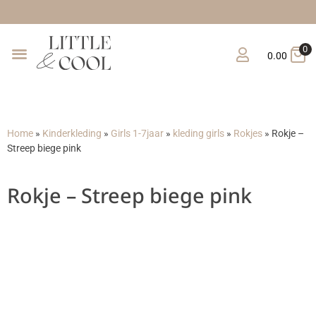
Gratis verzending vana
0
0.00
Home
»
Kinderkleding
»
Girls 1-7jaar
»
kleding girls
»
Rokjes
»
Rokje –
Streep biege pink
Rokje – Streep biege pink