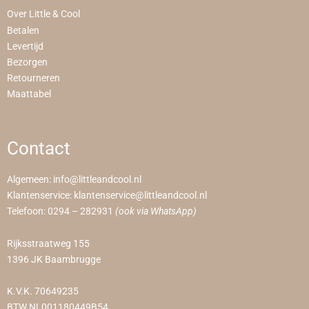
Over Little & Cool
Betalen
Levertijd
Bezorgen
Retourneren
Maattabel
Contact
Algemeen:
info@littleandcool.nl
Klantenservice:
klantenservice@littleandcool.nl
Telefoon:
0294 – 282931
(ook via WhatsApp)
Rijksstraatweg 155
1396 JK Baambrugge
K.V.K. 70649235
BTW NL001180449B54