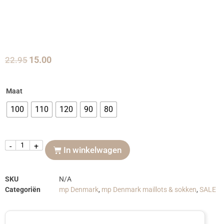
22.95
15.00
Maat
100
110
120
90
80
-
+
In winkelwagen
SKU
N/A
Categoriën
mp Denmark
,
mp Denmark maillots & sokken
,
SALE