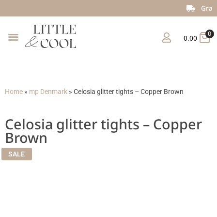
Gratis verzending vanaf €150
0
0.00
Home
»
mp Denmark
»
Celosia glitter tights – Copper Brown
Celosia glitter tights – Copper
Brown
SALE