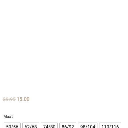
29.95
15.00
Maat
50/56
62/68
74/80
86/92
98/104
110/116