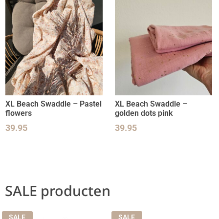
XL Beach Swaddle – Pastel
XL Beach Swaddle –
flowers
golden dots pink
39.95
39.95
SALE producten
SALE
SALE