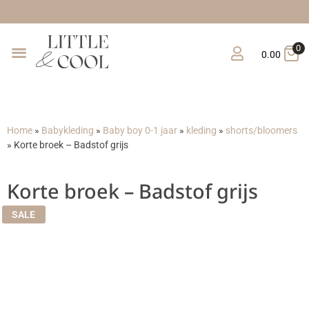
Gratis verzending van
0
0.00
Home
»
Babykleding
»
Baby boy 0-1 jaar
»
kleding
»
shorts/bloomers
»
Korte broek – Badstof grijs
Korte broek – Badstof grijs
SALE