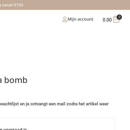
g vanaf €150
0
Mijn account
0.00
la bomb
wachtlijst en je ontvangt een mail zodra het artikel weer
p voorraad is.