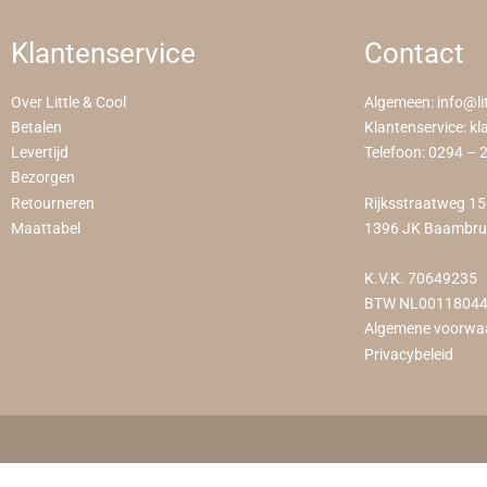
Klantenservice
Contact
Over Little & Cool
Algemeen:
info@li
Betalen
Klantenservice:
kl
Levertijd
Telefoon:
0294 – 
Bezorgen
Retourneren
Rijksstraatweg 1
Maattabel
1396 JK Baambr
K.V.K. 70649235
BTW NL0011804
Algemene voorwa
Privacybeleid