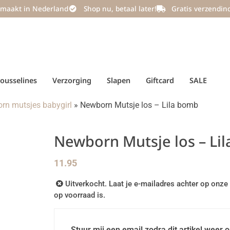
maakt in Nederland
Shop nu, betaal later!
Gratis verzendin
ousselines
Verzorging
Slapen
Giftcard
SALE
rn mutsjes babygirl
»
Newborn Mutsje los – Lila bomb
Newborn Mutsje los – Li
11.95
Uitverkocht. Laat je e-mailadres achter op onze 
op voorraad is.
Stuur mij een email zodra dit artikel weer o