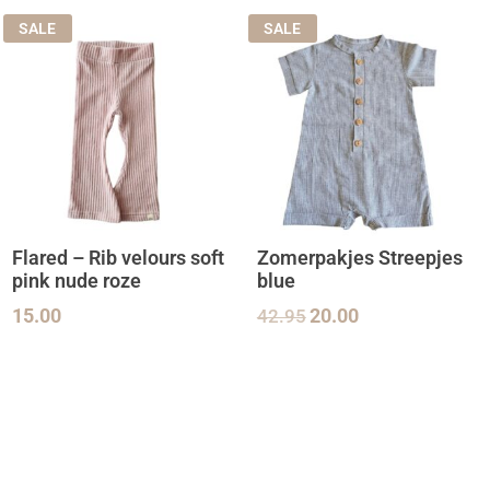
SALE
SALE
Flared – Rib velours soft
Zomerpakjes Streepjes
pink nude roze
blue
15.00
42.95
20.00