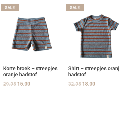
SALE
SALE
Korte broek – streepjes
Shirt – streepjes oranje
oranje badstof
badstof
29.95
15.00
32.95
18.00