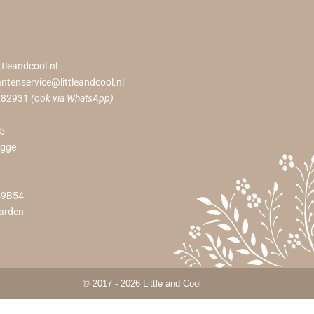
ttleandcool.nl
antenservice@littleandcool.nl
282931
(ook via WhatsApp)
55
ugge
49B54
arden
© 2017 - 2026 Little and Cool