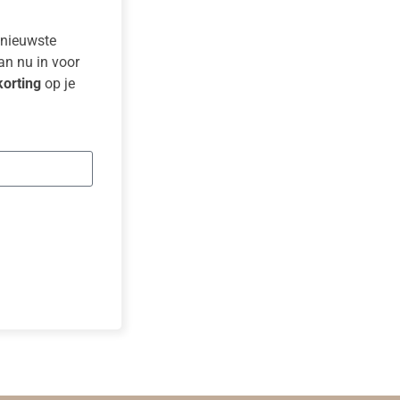
e nieuwste
dan nu in voor
orting
op je