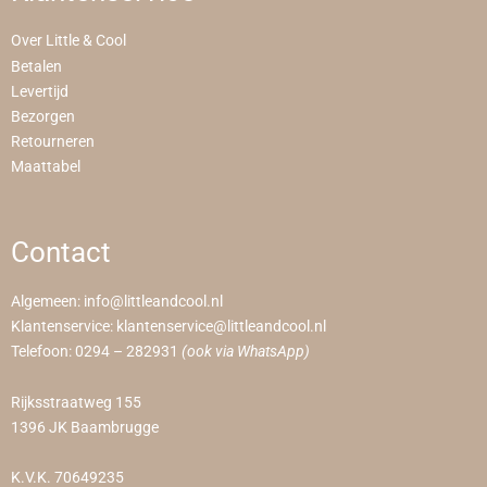
Over Little & Cool
Betalen
Levertijd
Bezorgen
Retourneren
Maattabel
Contact
Algemeen:
info@littleandcool.nl
Klantenservice:
klantenservice@littleandcool.nl
Telefoon:
0294 – 282931
(ook via WhatsApp)
Rijksstraatweg 155
1396 JK Baambrugge
K.V.K. 70649235