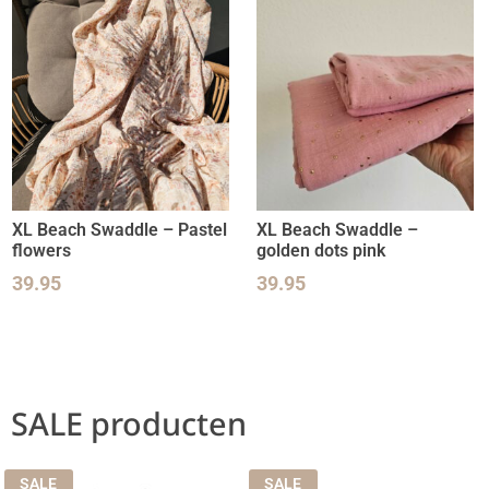
XL Beach Swaddle – Pastel
XL Beach Swaddle –
flowers
golden dots pink
39.95
39.95
SALE producten
SALE
SALE