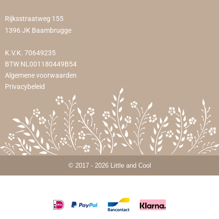
Rijksstraatweg 155
1396 JK Baambrugge
K.V.K. 70649235
BTW NL001180449B54
Algemene voorwaarden
Privacybeleid
© 2017 - 2026 Little and Cool