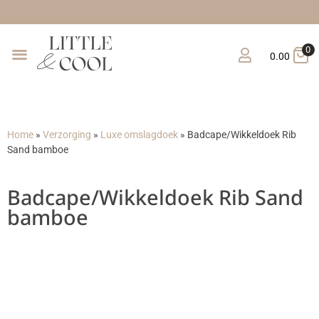
Gratis verzending vana
0
0.00
Home
»
Verzorging
»
Luxe omslagdoek
»
Badcape/Wikkeldoek Rib
Sand bamboe
Badcape/Wikkeldoek Rib Sand
bamboe