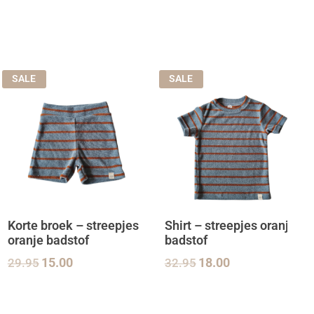
SALE
SALE
Korte broek – streepjes
Shirt – streepjes oranje
oranje badstof
badstof
29.95
15.00
32.95
18.00