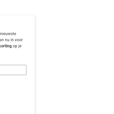
e nieuwste
dan nu in voor
orting
op je