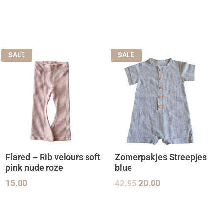
SALE
SALE
Flared – Rib velours soft
Zomerpakjes Streepjes
pink nude roze
blue
15.00
42.95
20.00