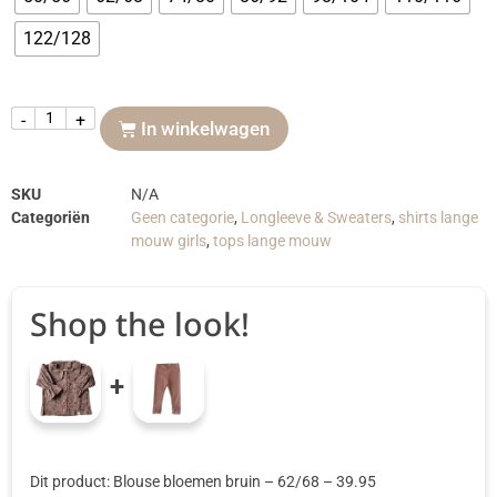
122/128
-
+
In winkelwagen
SKU
N/A
Categoriën
Geen categorie
,
Longleeve & Sweaters
,
shirts lange
mouw girls
,
tops lange mouw
Shop the look!
+
Dit product: Blouse bloemen bruin
– 62/68
–
39.95