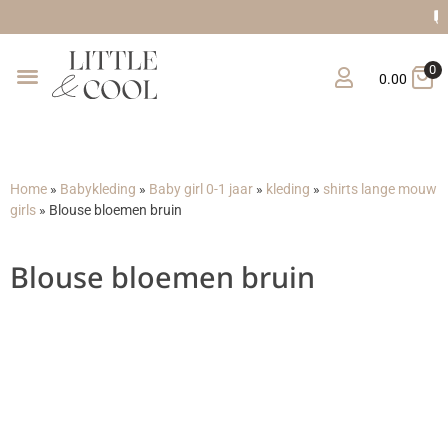
Gratis verzending vanaf €150
0
0.00
Home
»
Babykleding
»
Baby girl 0-1 jaar
»
kleding
»
shirts lange mouw
girls
»
Blouse bloemen bruin
Blouse bloemen bruin