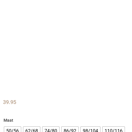
39.95
Maat
50/56
62/68
74/80
86/92
98/104
110/116